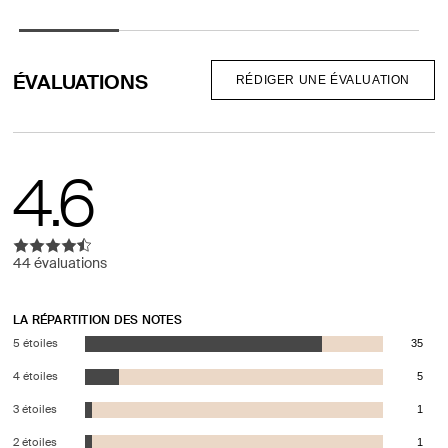
indisponible
indisp
ou
indisp
ÉVALUATIONS
RÉDIGER UNE ÉVALUATION
4.6
44 évaluations
LA RÉPARTITION DES NOTES
5 étoiles
35
4 étoiles
5
3 étoiles
1
2 étoiles
1