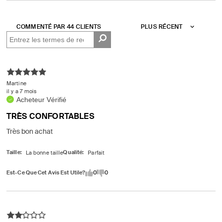
de
projecteur
COMMENTÉ PAR 44 CLIENTS
sur
les
critiques
Martine
il y a 7 mois
Acheteur Vérifié
TRÈS CONFORTABLES
Très bon achat
Taille
Qualité
Est-Ce Que Cet Avis Est Utile?
0
0