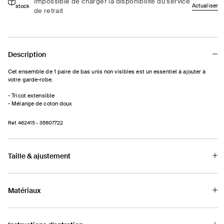
Impossible de charger la disponibilité du service
Actualiser
stock
visibles
visibles
de retrait
Description
Cet ensemble de 1 paire de bas unis non visibles est un essentiel à ajouter à
votre garde-robe.
- Tricot extensible
- Mélange de coton doux
Réf.
462415
- 35607722
Taille & ajustement
Matériaux