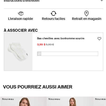
Instructions d'entretien
Livraison rapide
Retours faciles
Retrait en magasin
À ASSOCIER AVEC
Bas chevilles avec bonhomme sourire
Prix
Prix
3,99 $
5,90 $
promotionnel
habituel
Couleur:
Grisaille
Grisaille
Variante
épuisée
ou
indisponible
VOUS POURRIEZ AUSSI AIMER
Nouveau
Nouveau
Nouvea