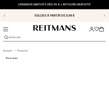
ET
PASSER
LIVRAISON GRATUITE DÈS 59 $ + RETOURS GRATUITS*
AU
CONTENU
SOLDES À PARTIR DE 9,99 $
Panier
recherche
Accueil
/
Produits
PASSER AUX
Nouveau
INFORMATIONS
PRODUITS