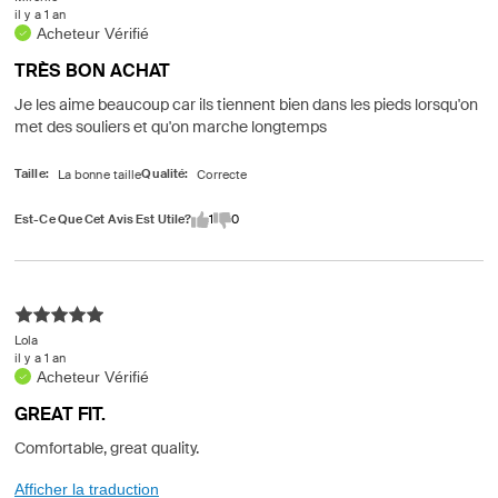
il y a 1 an
Acheteur Vérifié
TRÈS BON ACHAT
Je les aime beaucoup car ils tiennent bien dans les pieds lorsqu'on
met des souliers et qu'on marche longtemps
Taille
Qualité
Est-Ce Que Cet Avis Est Utile?
1
0
Lola
il y a 1 an
Acheteur Vérifié
GREAT FIT.
Comfortable, great quality.
Afficher la traduction