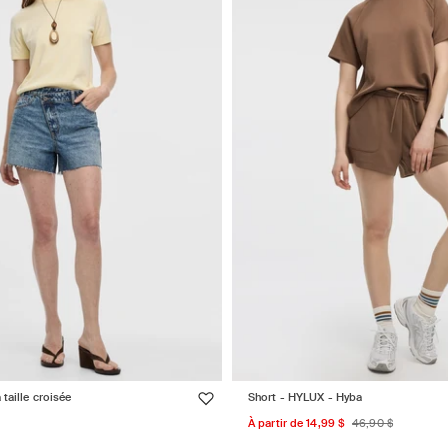
taille croisée
Short - HYLUX - Hyba
Prix
Prix
À partir de 14,99 $
46,90 $
nel
uel
promotionnel
habituel