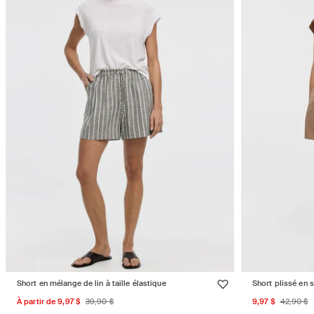
Short en mélange de lin à taille élastique
Short plissé en s
Prix
Prix
Prix
Prix
À partir de 9,97 $
39,90 $
9,97 $
42,90 $