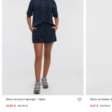
Short en tricot éponge - Hyba
Short en denim à 
Prix
Prix
Prix
Prix
14,99 $
46,90 $
9,97 $
49,90 $
promotionnel
habituel
promotion
habit