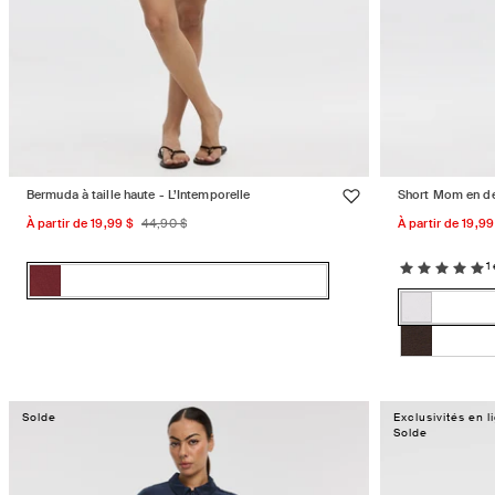
Bermuda à taille haute - L’Intemporelle
Short Mom en d
Prix
Prix
Prix
À partir de 19,99 $
44,90 $
À partir de 19,99
promotionnel
habituel
promotion
1
Couleur:
Nouveau
Couleur:
Nouveau
Variante
marron
PURE
marron
épuisée
PURE
Variante
blanc
ou
blanc
épuisée
MOLE
Variante
indisponible
ou
épuisée
indisponib
ou
Solde
Exclusivités en l
Solde
indisponib