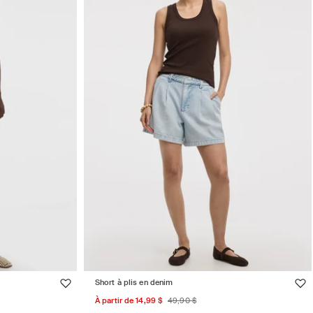
Short à plis en denim
Prix
Prix
À partir de 14,99 $
49,90 $