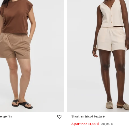
ergé fin
Short en tricot texturé
Prix
Prix
À partir de 14,99 $
39,90 $