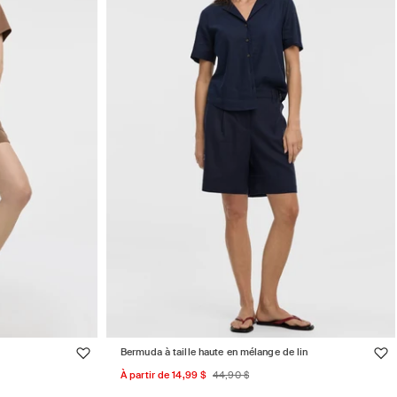
Bermuda à taille haute en mélange de lin
Prix
Prix
À partir de 14,99 $
44,90 $
promotionnel
habituel