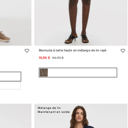
Bermuda à taille haute en mélange de lin rayé
Prix
Prix
19,99 $
44,90 $
promotionnel
habituel
Couleur:
Rayures
Rayures
Variante
café
café
épuisée
torréfié
torréfié
ou
chiné
chiné
indisponible
Mélange de lin
Maintenant en solde