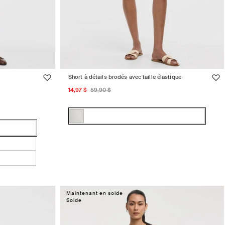
Short à détails brodés avec taille élastique
Prix
Prix
14,97 $
59,90 $
promotionnel
habituel
Couleur:
Blanc
Blanc
Variante
Clair
Clair
épuisée
ou
indisponible
Maintenant en solde
Solde