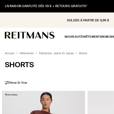
ET
PASSER
LIVRAISON GRATUITE DÈS 59 $ + RETOURS GRATUITS*
AU
CONTENU
SOLDES À PARTIR DE 9,99 $
NOUVEAUTÉS
VÊTEMENTS
ROBES
D
Accueil
/
Vêtements
/
Pantalons, Jeans Et Jupes
/
Shorts
COLLECTION:
SHORTS
Filtrer Et Trier
Nouveau