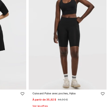
Cuissard Pulse avec poches, Hyba
Prix
Prix
À partir de 35,92 $
44,90 $
promotionnel
habituel
Voir les offres