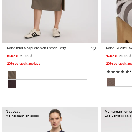
Robe midi à capuchon en French Terry
Robe T-Shirt Ra
Prix
Prix
Prix
Prix
51,92 $
64,90 $
47,92 $
59,90 $
promotionnel
habituel
promotion
habit
20% de rabais applique
20% de rabais app
9
Couleur:
BRUN
Couleur:
BRUN
Variante
FAUCON
Taupe
FAUCON
épuisée
Taupe
Variante
Rubis
Variante
simple
ou
simple
épuisée
royal
épuisée
indisponible
ou
ou
indisponib
indisponible
Nouveau
Maintenant en s
Maintenant en solde
Exclusivités en l