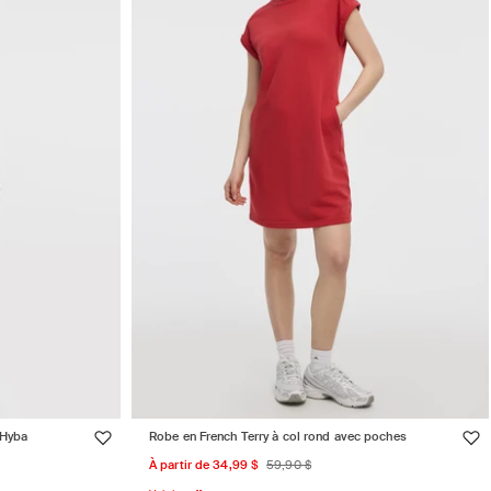
 Hyba
Robe en French Terry à col rond avec poches
Prix
Prix
À partir de 34,99 $
59,90 $
promotionnel
habituel