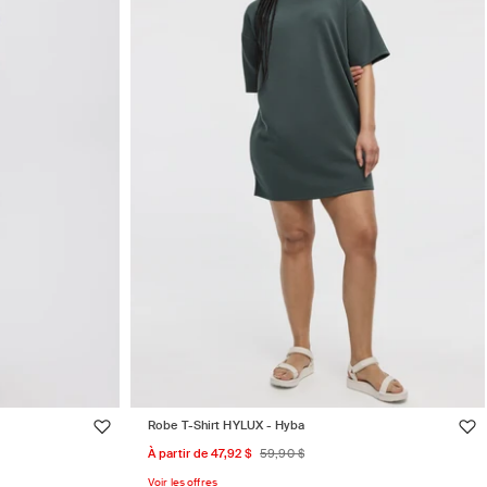
Robe T-Shirt HYLUX - Hyba
Prix
Prix
À partir de 47,92 $
59,90 $
promotionnel
habituel
Voir les offres