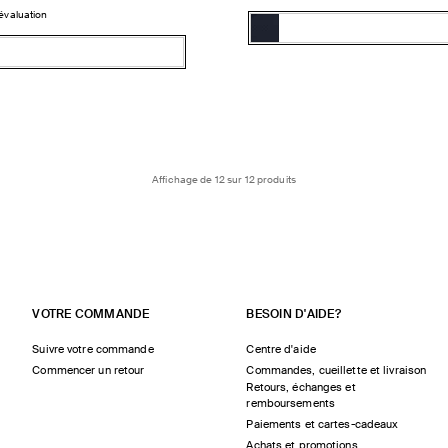
 évaluation
Couleur:
Bleu
Bleu
Variante
Vérone
Vérone
épuisée
ou
indisponible
le
Affichage de 12 sur 12 produits
VOTRE COMMANDE
BESOIN D'AIDE?
Suivre votre commande
Centre d'aide
Commencer un retour
Commandes, cueillette et livraison
Retours, échanges et
remboursements
Paiements et cartes-cadeaux
Achats et promotions