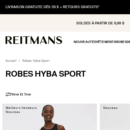
ET
PASSER
LIVRAISON GRATUITE DÈS 59 $ + RETOURS GRATUITS*
AU
CONTENU
SOLDES À PARTIR DE 9,99 $
NOUVEAUTÉS
VÊTEMENTS
ROBES
D
Accueil
/
Robes Hyba Sport
COLLECTION:
ROBES HYBA SPORT
Filtrer Et Trier
Meilleurs Vendeurs
Nouveau
Nouveau