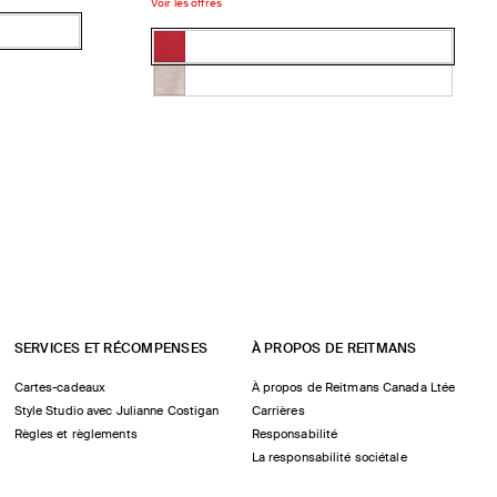
Voir les offres
Couleur:
rouge
rouge
Variante
RUBY
RUBY
épuisée
HTR
Variante
ou
VANILLA
épuisée
indisponible
ou
indisponible
SERVICES ET RÉCOMPENSES
À PROPOS DE REITMANS
Cartes-cadeaux
À propos de Reitmans Canada Ltée
Style Studio avec Julianne Costigan
Carrières
Règles et règlements
Responsabilité
La responsabilité sociétale