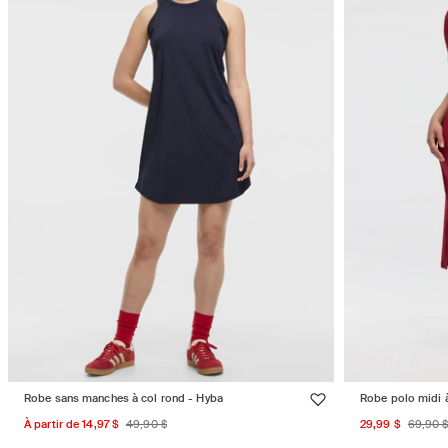
Robe sans manches à col rond - Hyba
Robe polo midi 
Prix
Prix
Prix
Prix
À partir de 14,97 $
49,90 $
29,99 $
69,90 
promotionnel
habituel
promotion
habi