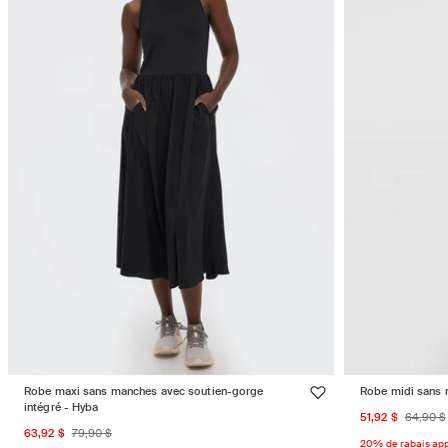
Robe maxi sans manches avec soutien-gorge
Robe midi sans 
intégré - Hyba
Prix
Prix
51,92 $
64,90 $
Prix
Prix
63,92 $
79,90 $
promotion
habit
20% de rabais app