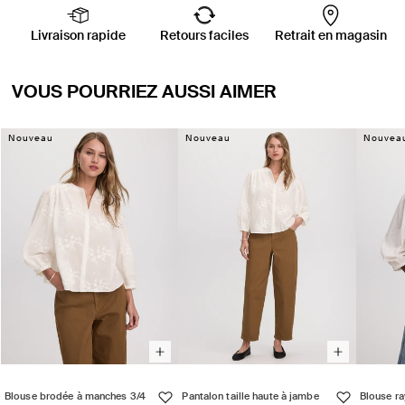
Livraison rapide
Retours faciles
Retrait en magasin
VOUS POURRIEZ AUSSI AIMER
Nouveau
Nouveau
Nouvea
Blouse brodée à manches 3/4
Pantalon taille haute à jambe
Blouse r