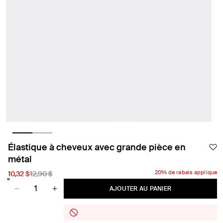
Ouvrir
Ouvrir
le
le
REITMANS
média
média
Élastique à cheveux avec grande pièce en
1
2
métal
dans
dans
une
une
20% de rabais applique
Prix
10,32 $
Prix
12,90 $
fenêtre
fenêtre
modale
modale
Quantité
promotionnel
habituel
AJOUTER AU PANIER
Réduire
Augmenter
la
la
quantité
quantité