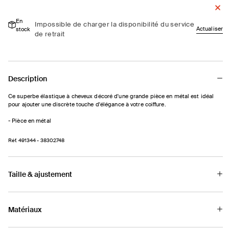
de
de
Élastique
Élastique
En
à
à
Impossible de charger la disponibilité du service
Actualiser
stock
cheveux
cheveux
de retrait
avec
avec
grande
grande
pièce
pièce
en
en
Description
métal
métal
Ce superbe élastique à cheveux décoré d'une grande pièce en métal est idéal
pour ajouter une discrète touche d'élégance à votre coiffure.
- Pièce en métal
Réf.
491344
- 38302748
Taille & ajustement
Matériaux