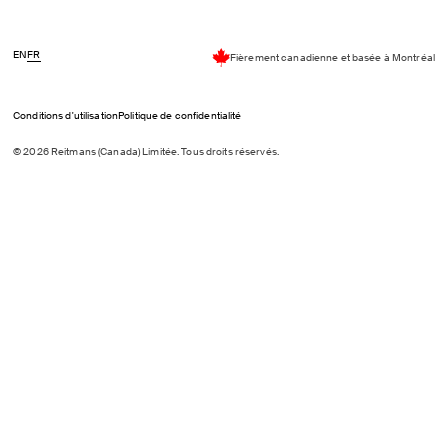
EN
FR
Fièrement canadienne et basée à Montréal
Conditions d'utilisation
Politique de confidentialité
© 2026 Reitmans (Canada) Limitée. Tous droits réservés.