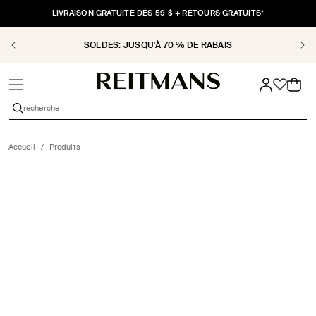
ET
PASSER
LIVRAISON GRATUITE DÈS 59 $ + RETOURS GRATUITS*
AU
CONTENU
SOLDES: JUSQU'À 70 % DE RABAIS
Panier
recherche
Accueil
/
Produits
PASSER AUX
INFORMATIONS
PRODUITS