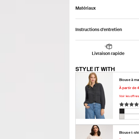
Matériaux
Instructions d'entretien
Livraison rapide
STYLE IT WITH
Blouse à ma
Prix
Prix
À partir de 
promoti
habitue
Voir les offres
Couleur:
Noir
Noir
Variant
Guimau
Variant
épuisée
épuisée
ou
Blouse t-shi
ou
indispo