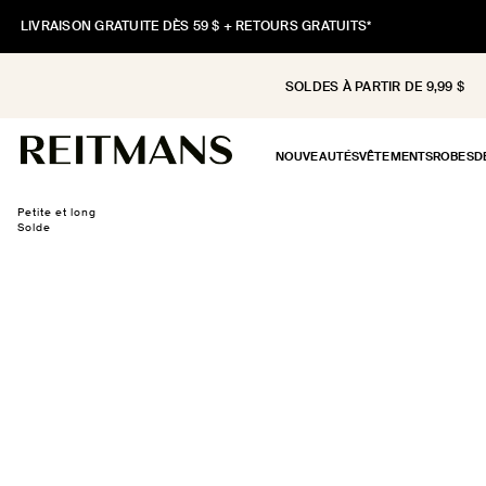
ET
PASSER
LIVRAISON GRATUITE DÈS 59 $ + RETOURS GRATUITS*
AU
CONTENU
SOLDES À PARTIR DE 9,99 $
NOUVEAUTÉS
VÊTEMENTS
ROBES
D
ASSER AUX
Petite et long
NFORMATIONS
Solde
RODUITS