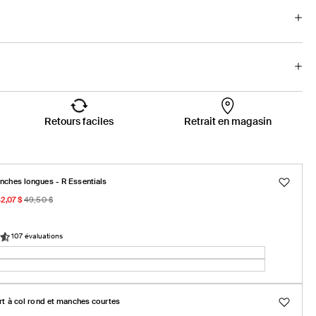
Retours faciles
Retrait en magasin
nches longues - R Essentials
42,07 $
49,50 $
onnel
l
107 évaluations
e
ve
e
rt à col rond et manches courtes
nible