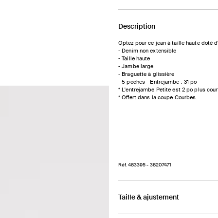
et
et
taille
taille
Description
haute
haute
Optez pour ce jean à taille haute doté 
- Denim non extensible
- Taille haute
- Jambe large
- Braguette à glissière
- 5 poches - Entrejambe : 31 po
* L'entrejambe Petite est 2 po plus cour
* Offert dans la coupe Courbes.
Réf.
483395
- 38207471
Taille & ajustement