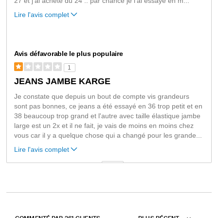
27 et j'ai acheté du 24 .. par chance je l'ai essayé en m
...
Lire l'avis complet
Avis défavorable le plus populaire
1
JEANS JAMBE KARGE
Je constate que depuis un bout de compte vis grandeurs
sont pas bonnes, ce jeans a été essayé en 36 trop petit et en
38 beaucoup trop grand et l'autre avec taille élastique jambe
large est un 2x et il ne fait, je vais de moins en moins chez
vous car il y a quelque chose qui a changé pour les grande
...
Lire l'avis complet
VS
Coup
de
projecteur
sur