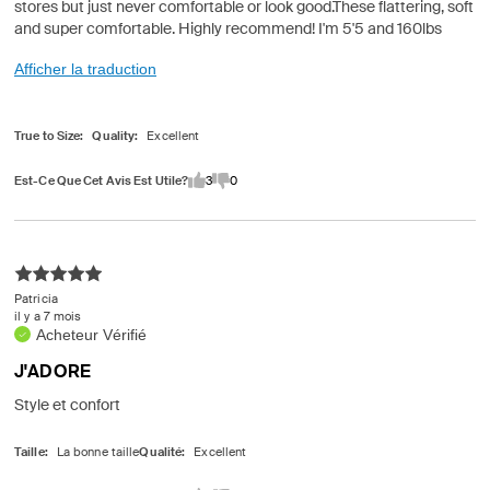
stores but just never comfortable or look good.These flattering, soft
and super comfortable. Highly recommend! I'm 5'5 and 160lbs
Afficher la traduction
True to Size
Quality
Est-Ce Que Cet Avis Est Utile?
3
0
Patricia
il y a 7 mois
Acheteur Vérifié
J'ADORE
Style et confort
Taille
Qualité