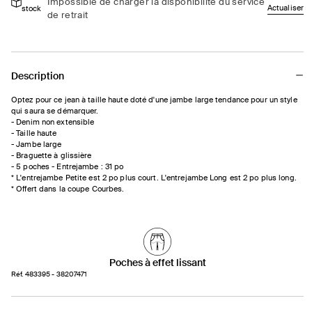
Impossible de charger la disponibilité du service
Actualiser
stock
jambe
jambe
de retrait
large
large
et
et
taille
taille
haute
haute
Description
Optez pour ce jean à taille haute doté d'une jambe large tendance pour un style
qui saura se démarquer.
- Denim non extensible
- Taille haute
- Jambe large
- Braguette à glissière
- 5 poches - Entrejambe : 31 po
* L'entrejambe Petite est 2 po plus court. L'entrejambe Long est 2 po plus long.
* Offert dans la coupe Courbes.
Poches à effet lissant
Réf.
483395
- 38207471