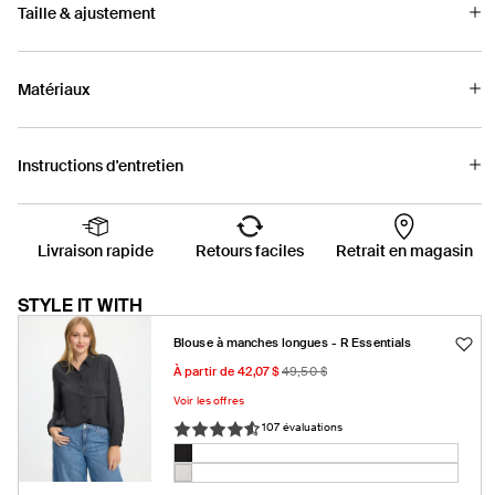
Taille & ajustement
Matériaux
Instructions d'entretien
Livraison rapide
Retours faciles
Retrait en magasin
STYLE IT WITH
Blouse à manches longues - R Essentials
Prix
Prix
À partir de 42,07 $
49,50 $
promotionnel
habituel
Voir les offres
107 évaluations
Couleur:
Noir
Noir
Variante
Guimauve
Variante