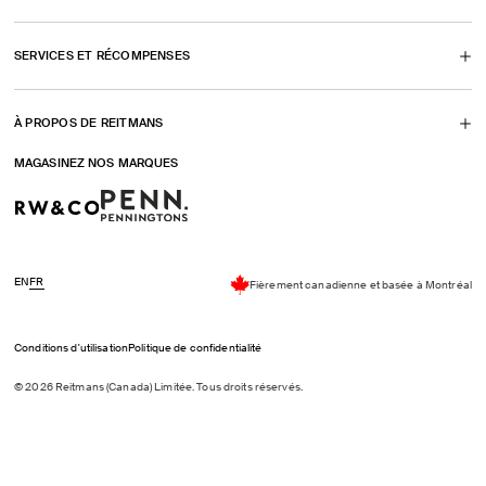
onglet)
SERVICES ET RÉCOMPENSES
À PROPOS DE REITMANS
MAGASINEZ NOS MARQUES
EN
FR
Fièrement canadienne et basée à Montréal
Conditions d'utilisation
Politique de confidentialité
© 2026 Reitmans (Canada) Limitée. Tous droits réservés.