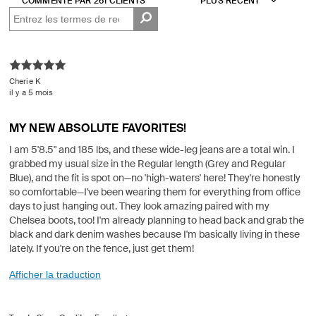
COMMENTÉ PAR 261 CLIENTS
les
critiques
Cherie K
il y a 5 mois
MY NEW ABSOLUTE FAVORITES!
I am 5'8.5" and 185 lbs, and these wide-leg jeans are a total win. I
grabbed my usual size in the Regular length (Grey and Regular
Blue), and the fit is spot on—no 'high-waters' here! They're honestly
so comfortable—I've been wearing them for everything from office
days to just hanging out. They look amazing paired with my
Chelsea boots, too! I'm already planning to head back and grab the
black and dark denim washes because I'm basically living in these
lately. If you're on the fence, just get them!
Afficher la traduction