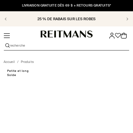
ET
PASSER
LIVRAISON GRATUITE DÈS 69 $ + RETOURS GRATUITS*
AU
CONTENU
25 % DE RABAIS SUR LES ROBES
Panier
recherche
Accueil
/
Produits
PASSER AUX
Petite et long
INFORMATIONS
Solde
PRODUITS