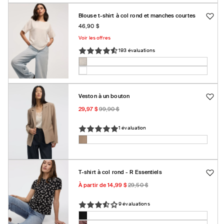
épuisée
épuisée
ou
Blouse t-shirt à col rond et manches courtes
ou
indisponible
Prix
46,90 $
indisponible
habituel
Voir les offres
193 évaluations
Couleur:
Blanc
Blanc
Variante
sable
S26
Variante
sable
épuisée
Re
épuisée
ou
Veston à un bouton
Womens
ou
indisponible
Prix
Prix
Apparel
indisponible
29,97 $
99,90 $
promotionnel
habituel
967
1 évaluation
9
Couleur:
Portabelle
Portabelle
Variante
épuisée
ou
T-shirt à col rond - R Essentiels
indisponible
Prix
Prix
À partir de 14,99 $
29,50 $
promotionnel
habituel
9 évaluations
Couleur:
Noir
Noir
Variante